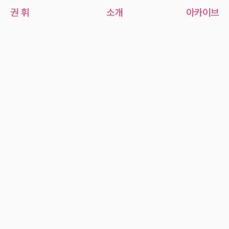
권 휘
소개
아카이브